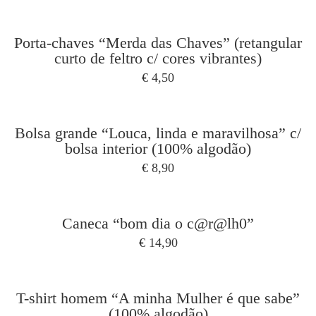
Porta-chaves “Merda das Chaves” (retangular
curto de feltro c/ cores vibrantes)
€
4,50
Bolsa grande “Louca, linda e maravilhosa” c/
bolsa interior (100% algodão)
€
8,90
Caneca “bom dia o c@r@lh0”
€
14,90
T-shirt homem “A minha Mulher é que sabe”
(100% algodão)