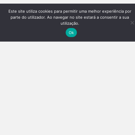
Este site utiliza cookies para permitir uma melhor experiência por
parte do utilizador. Ao navegar no site estará a consentir a sua
utilização.
Ok
CONTACTOS
+351 925 557 818
geral@aviaodeencomenda.pt