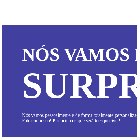
T
o
m
b
c
o
t
p
NÓS VAMOS 
p
SURPR
Nós vamos pessoalmente e de forma totalmente personalizad
Fale connosco! Prometemos que será inesquecível!