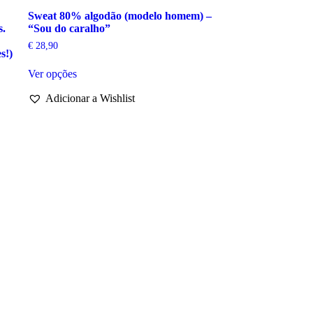
Sweat 80% algodão (modelo homem) –
s.
“Sou do caralho”
€
28,90
s!)
This
Ver opções
product
has
Adicionar a Wishlist
multiple
variants.
The
options
may
be
chosen
on
the
product
page