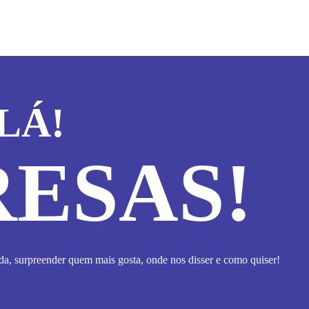
he
ptions
ay
e
hosen
n
he
roduct
LÁ!
age
ESAS!
a, surpreender quem mais gosta, onde nos disser e como quiser!