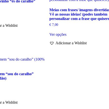
vinho “és do caralho”
Meias com frases/ imagens divertida
Vê as nossas ideias! (podes também
personalizar com a frase que quisere
€
7,00
r a Wishlist
This
Ver opções
product
has
Adicionar a Wishlist
multiple
variants.
The
options
may
be
chosen
em “sou do caralho”
on
dão)
the
product
page
his
roduct
as
r a Wishlist
ultiple
riants.