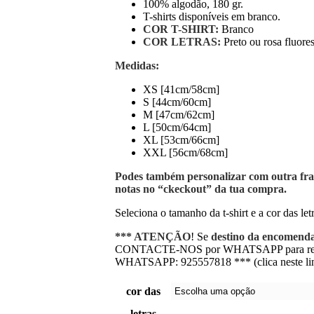
100% algodão, 180 gr.
T-shirts disponíveis em branco.
COR T-SHIRT:
Branco
COR LETRAS:
Preto ou rosa fluore
Medidas:
XS [41cm/58cm]
S [44cm/60cm]
M [47cm/62cm]
L [50cm/64cm]
XL [53cm/66cm]
XXL [56cm/68cm]
Podes também personalizar com outra fras
notas no “ckeckout” da tua compra.
Seleciona o tamanho da t-shirt e a cor das let
*** ATENÇÃO
! Se
destino da encomend
CONTACTE-NOS por WHATSAPP para regis
WHATSAPP: 925557818 *** (clica neste lin
cor das
letras