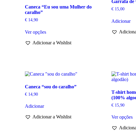
Garrafa de 
Caneca “Eu sou uma Mulher do
€
15,00
caralho”
€
14,90
Adicionar
This
Adiciona
Ver opções
product
has
Adicionar a Wishlist
multiple
variants.
The
options
may
be
chosen
on
Caneca “sou do caralho”
the
T-shirt hom
product
€
14,90
(100% algo
page
€
15,90
Adicionar
T
Adicionar a Wishlist
Ver opções
p
h
Adiciona
m
va