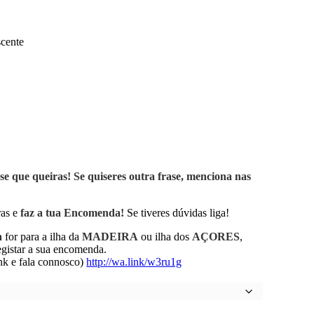
scente
e que queiras! Se quiseres outra frase, menciona nas
ras e
faz a tua Encomenda!
Se tiveres dúvidas liga!
a
for para a ilha da
MADEIRA
ou ilha dos
AÇORES
,
tar a sua encomenda.
k e fala connosco)
http://wa.link/w3ru1g