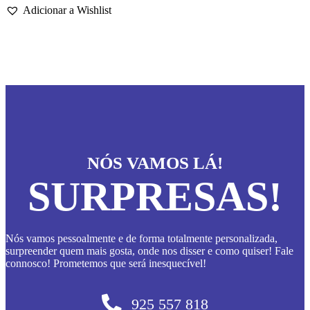
Adicionar a Wishlist
multiple
variants.
The
options
may
be
chosen
on
the
product
page
NÓS VAMOS LÁ!
SURPRESAS!
Nós vamos pessoalmente e de forma totalmente personalizada,
surpreender quem mais gosta, onde nos disser e como quiser! Fale
connosco! Prometemos que será inesquecível!
925 557 818