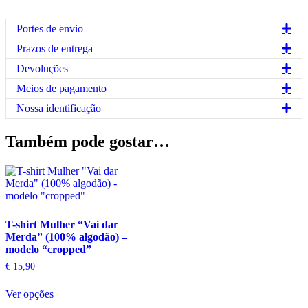
dar
merda”
Exp
Portes de envio
(100%
algodão)
Exp
Prazos de entrega
Exp
Devoluções
Exp
Meios de pagamento
Exp
Nossa identificação
Também pode gostar…
T-shirt Mulher “Vai dar
Merda” (100% algodão) –
modelo “cropped”
€
15,90
This
Ver opções
product
has