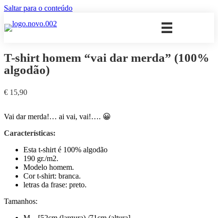
Saltar para o conteúdo
T-shirt homem “vai dar merda” (100%
algodão)
€
15,90
Vai dar merda!… ai vai, vai!…. 😀
Características:
Esta t-shirt é 100% algodão
190 gr./m2.
Modelo homem.
Cor t-shirt: branca.
letras da frase: preto.
Tamanhos:
M – [52cm (largura) /71cm (altura]