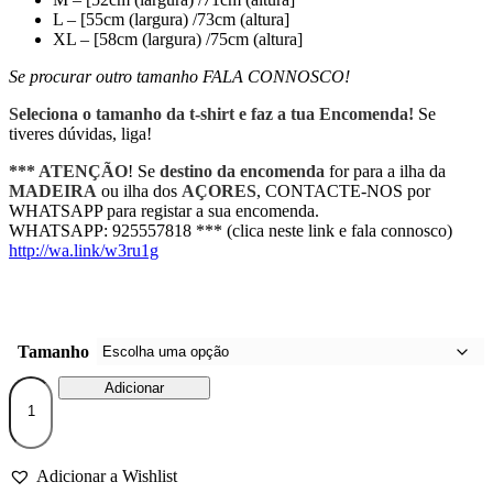
L – [55cm (largura) /73cm (altura]
XL – [58cm (largura) /75cm (altura]
Se procurar outro tamanho FALA CONNOSCO!
Seleciona o tamanho da t-shirt e faz a tua Encomenda!
Se
tiveres dúvidas, liga!
*** ATENÇÃO
! Se
destino da encomenda
for para a ilha da
MADEIRA
ou ilha dos
AÇORES
, CONTACTE-NOS por
WHATSAPP para registar a sua encomenda.
WHATSAPP: 925557818 *** (clica neste link e fala connosco)
http://wa.link/w3ru1g
Tamanho
Quantidade
Adicionar
de
T-
shirt
homem
Adicionar a Wishlist
“vai