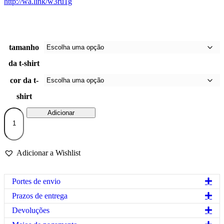
http://wa.link/w3ru1g
tamanho
da t-shirt
cor da t-
shirt
Quantidade
Adicionar
de
T-
shirt
homem
Adicionar a Wishlist
“Se
estou
a
Exp
Portes de envio
flertar
contigo,
Exp
Prazos de entrega
coopera!”
Exp
(100%
Devoluções
algodão)