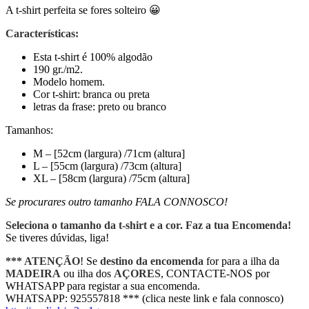
A t-shirt perfeita se fores solteiro 😀
Características:
Esta t-shirt é 100% algodão
190 gr./m2.
Modelo homem.
Cor t-shirt: branca ou preta
letras da frase: preto ou branco
Tamanhos:
M – [52cm (largura) /71cm (altura]
L – [55cm (largura) /73cm (altura]
XL – [58cm (largura) /75cm (altura]
Se procurares outro tamanho FALA CONNOSCO!
Seleciona o tamanho da t-shirt e a cor. Faz a tua Encomenda!
Se tiveres dúvidas, liga!
*** ATENÇÃO
! Se
destino da encomenda
for para a ilha da
MADEIRA
ou ilha dos
AÇORES
, CONTACTE-NOS por
WHATSAPP para registar a sua encomenda.
WHATSAPP: 925557818 *** (clica neste link e fala connosco)