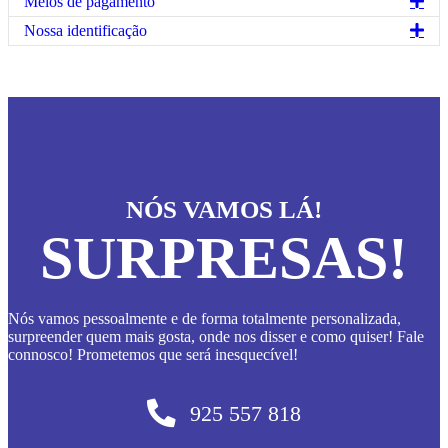
Exp
Meios de pagamento
|
Disponível
Exp
Nossa identificação
em
branco
ou
preto
NÓS VAMOS LÁ!
SURPRESAS!
Nós vamos pessoalmente e de forma totalmente personalizada,
surpreender quem mais gosta, onde nos disser e como quiser! Fale
connosco! Prometemos que será inesquecível!
925 557 818