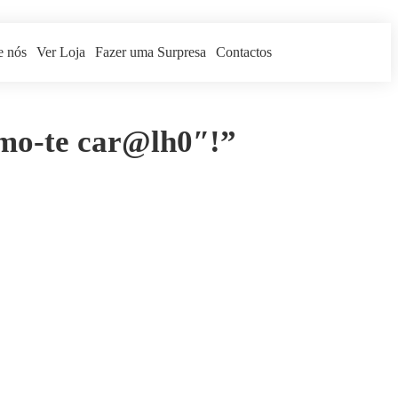
e nós
Ver Loja
Fazer uma Surpresa
Contactos
mo-te car@lh0″!”