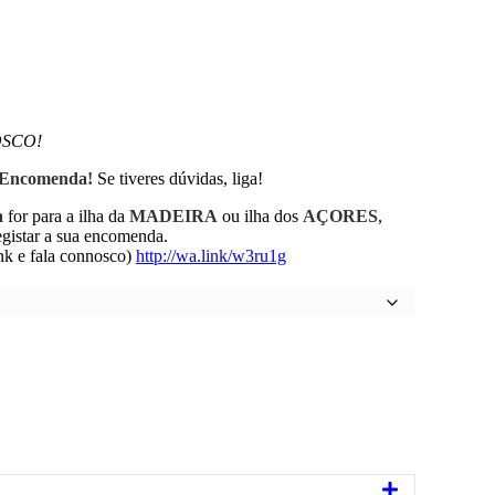
OSCO!
ua Encomenda!
Se tiveres dúvidas, liga!
a
for para a ilha da
MADEIRA
ou ilha dos
AÇORES
,
tar a sua encomenda.
k e fala connosco)
http://wa.link/w3ru1g
Expandir