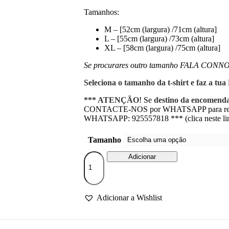
Tamanhos:
M – [52cm (largura) /71cm (altura]
L – [55cm (largura) /73cm (altura]
XL – [58cm (largura) /75cm (altura]
Se procurares outro tamanho FALA CONN
Seleciona o tamanho da t-shirt e faz a t
*** ATENÇÃO
! Se
destino da encomend
CONTACTE-NOS por WHATSAPP para regis
WHATSAPP: 925557818 *** (clica neste lin
Tamanho
Quantidade
Adicionar
de
T-
shirt
homem
Adicionar a Wishlist
“Amo-
te
car@lh0"!”
(100%