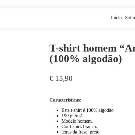
Início
Sobr
T-shirt homem “A
(100% algodão)
€
15,90
Características:
Esta t-shirt é 100% algodão
190 gr./m2.
Modelo homem.
Cor t-shirt: branca.
letras da frase: preto.