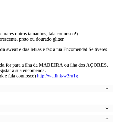
urares outros tamanhos, fala connosco!).
rescente, preto ou dourado glitter.
da sweat e das letras
e faz a tua Encomenda! Se tiveres
nda
for para a ilha da
MADEIRA
ou ilha dos
AÇORES
,
tar a sua encomenda.
k e fala connosco)
http://wa.link/w3ru1g