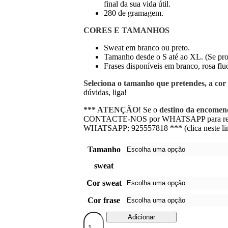
final da sua vida útil.
280 de gramagem.
CORES E TAMANHOS
Sweat em branco ou preto.
Tamanho desde o S até ao XL. (Se proc
Frases disponíveis em branco, rosa fluo
Seleciona o tamanho que pretendes, a cor 
dúvidas, liga!
*** ATENÇÃO
! Se o
destino da encome
CONTACTE-NOS por WHATSAPP para regis
WHATSAPP: 925557818 *** (clica neste lin
Tamanho
sweat
Cor sweat
Cor frase
Quantidade
Adicionar
de