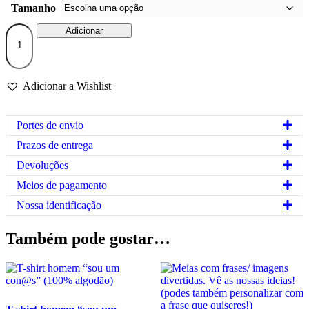
Tamanho
Quantidade
Adicionar
de
Sweat
80%
algodão
Adicionar a Wishlist
(modelo
homem)
-
Exp
Portes de envio
"Con@s
Exp
Prazos de entrega
Exp
Devoluções
Exp
Meios de pagamento
Exp
Nossa identificação
Também pode gostar…