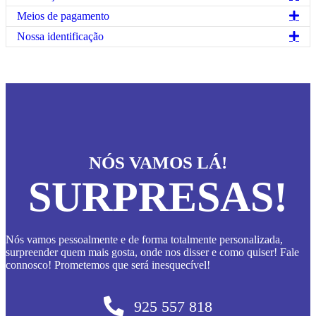
(estilo
Exp
Meios de pagamento
praia
c/
Exp
Nossa identificação
dimensões
generosas)
NÓS VAMOS LÁ!
SURPRESAS!
Nós vamos pessoalmente e de forma totalmente personalizada,
surpreender quem mais gosta, onde nos disser e como quiser! Fale
connosco! Prometemos que será inesquecível!
925 557 818