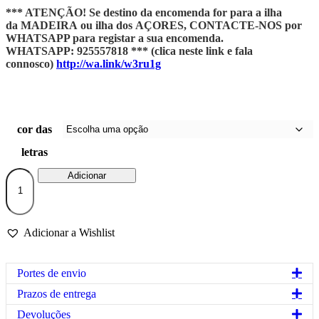
*** ATENÇÃO! Se destino da encomenda for para a ilha
da MADEIRA ou ilha dos AÇORES, CONTACTE-NOS por
WHATSAPP para registar a sua encomenda.
WHATSAPP: 925557818 *** (clica neste link e fala
connosco)
http://wa.link/w3ru1g
cor das
letras
Quantidade
Adicionar
de
Saco
c/
alças
Adicionar a Wishlist
em
corda
e
Exp
Portes de envio
bolsa
interior
Exp
Prazos de entrega
"Beach
Exp
Bitch"
Devoluções