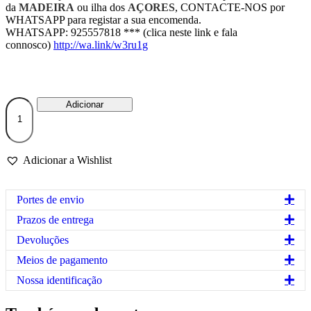
da
MADEIRA
ou ilha dos
AÇORES
, CONTACTE-NOS por
WHATSAPP para registar a sua encomenda.
WHATSAPP: 925557818 *** (clica neste link e fala
connosco)
http://wa.link/w3ru1g
Quantidade
Adicionar
de
Moeda
da
decisão
Adicionar a Wishlist
(sim
ou
não)
Exp
Portes de envio
Exp
Prazos de entrega
Exp
Devoluções
Exp
Meios de pagamento
Exp
Nossa identificação