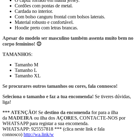
O capuz forrado em malha jersey.
Cordões com pontas de metal.
Cardada no interior.
Com bolso canguru frontal com bolsos laterais.
Material robusto e confortável.
Hoodie preto com letras brancas.
Apesar do modelo ser masculino também assenta muito bem no
corpo feminino!
😊
TAMANHOS
:
Tamanho M
Tamanho L
Tamanho XL
Se procurares outros tamanhos ou cores, fala connosco!
Seleciona o tamanho e faz a tua encomenda!
Se tiveres dúvidas,
liga!
*** ATENÇÃO
! Se
destino da encomenda
for para a ilha
da
MADEIRA
ou ilha dos
AÇORES
, CONTACTE-NOS por
WHATSAPP para registar a sua encomenda.
WHATSAPP: 925557818 *** (clica neste link e fala
connosco)
http://wa.link/w