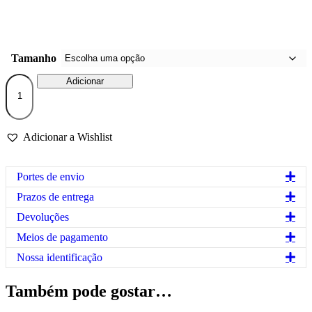
Tamanho
Quantidade
Adicionar
de
Hoodie
80%
algodão
Adicionar a Wishlist
(modelo
homem)
-
Exp
Portes de envio
"Se
não
Exp
Prazos de entrega
me
Exp
lembro,
Devoluções
não
Exp
Meios de pagamento
fiz!"
Exp
Nossa identificação
Também pode gostar…