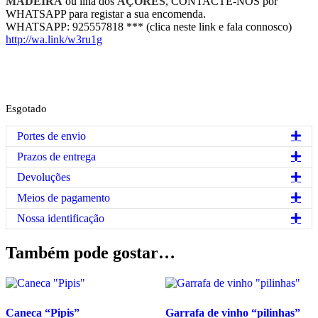
MADEIRA
ou ilha dos
AÇORES
, CONTACTE-NOS por
WHATSAPP para registar a sua encomenda.
WHATSAPP: 925557818 *** (clica neste link e fala connosco)
http://wa.link/w3ru1g
Esgotado
Exp
Portes de envio
Exp
Prazos de entrega
Exp
Devoluções
Exp
Meios de pagamento
Exp
Nossa identificação
Também pode gostar…
Caneca “Pipis”
Garrafa de vinho “pilinhas”