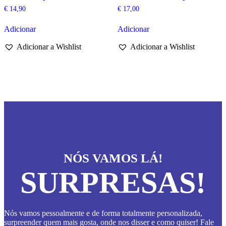
€
14,90
€
17,00
Adicionar
Adicionar
Adicionar a Wishlist
Adicionar a Wishlist
NÓS VAMOS LÁ!
SURPRESAS!
Nós vamos pessoalmente e de forma totalmente personalizada,
surpreender quem mais gosta, onde nos disser e como quiser! Fale