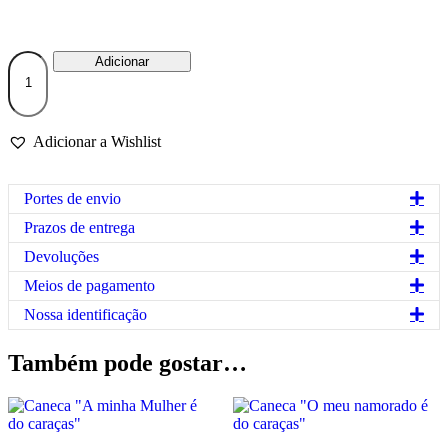
Quantidade
Adicionar
de
Caneca
"O
meu
Adicionar a Wishlist
Marido
é
do
Exp
Portes de envio
caraças"
Exp
Prazos de entrega
Exp
Devoluções
Exp
Meios de pagamento
Exp
Nossa identificação
Também pode gostar…