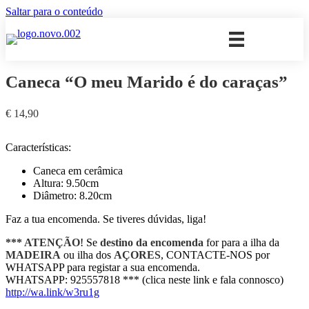
Saltar para o conteúdo
Caneca “O meu Marido é do caraças”
€
14,90
Características:
Caneca em cerâmica
Altura: 9.50cm
Diâmetro: 8.20cm
Faz a tua encomenda. Se tiveres dúvidas, liga!
*** ATENÇÃO
! Se
destino da encomenda
for para a ilha da
MADEIRA
ou ilha dos
AÇORES
, CONTACTE-NOS por
WHATSAPP para registar a sua encomenda.
WHATSAPP: 925557818 *** (clica neste link e fala connosco)
http://wa.link/w3ru1g