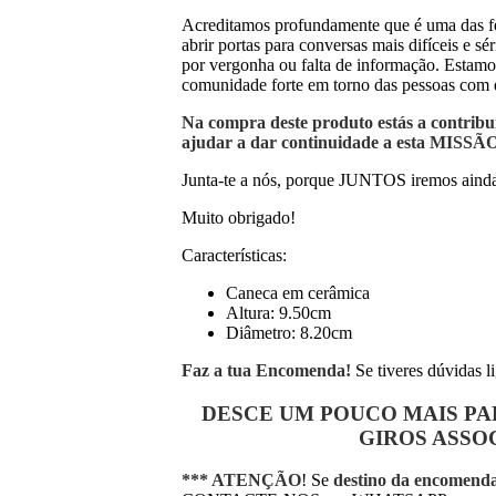
Acreditamos profundamente que é uma das fe
abrir portas para conversas mais difíceis e 
por vergonha ou falta de informação. Estam
comunidade forte em torno das pessoas com d
Na compra deste produto estás a contribu
ajudar a dar continuidade a esta MISSÃO
Junta-te a nós, porque JUNTOS iremos ainda
Muito obrigado!
Características:
Caneca em cerâmica
Altura: 9.50cm
Diâmetro: 8.20cm
Faz a tua Encomenda!
Se tiveres dúvidas l
DESCE UM POUCO MAIS PA
GIROS
ASSOC
*** ATENÇÃO
! Se
destino da encomend