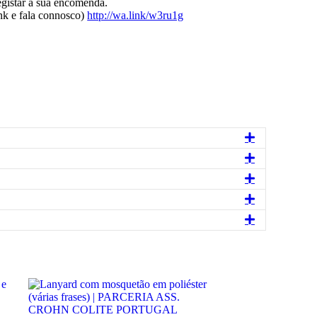
tar a sua encomenda.
k e fala connosco)
http://wa.link/w3ru1g
Expandir
Expandir
Expandir
Expandir
Expandir