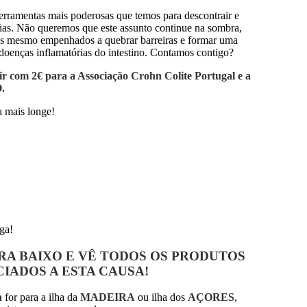
rramentas mais poderosas que temos para descontrair e
sérias. Não queremos que este assunto continue na sombra,
os mesmo empenhados a quebrar barreiras e formar uma
oenças inflamatórias do intestino. Contamos contigo?
ir com 2€ para a Associação Crohn Colite Portugal e a
.
 mais longe!
iga!
RA BAIXO
E VÊ TODOS OS PRODUTOS
IADOS A ESTA CAUSA!
a
for para a ilha da
MADEIRA
ou ilha dos
AÇORES
,