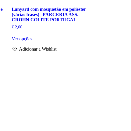
 e
Lanyard com mosquetão em poliéster
(várias frases) | PARCERIA ASS.
CROHN COLITE PORTUGAL
€
2,00
This
Ver opções
product
has
Adicionar a Wishlist
multiple
variants.
The
options
may
be
chosen
on
the
product
page