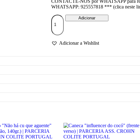
CONTACTE-NOS por WHATSAPP para regis
WHATSAPP: 925557818 *** (clica neste lin
Quantidade
Adicionar
de
Caneca
"não
há
Adicionar a Wishlist
cu
que
aguente"
|
PARCERIA
ASS.
CROHN
COLITE
PORTUGAL