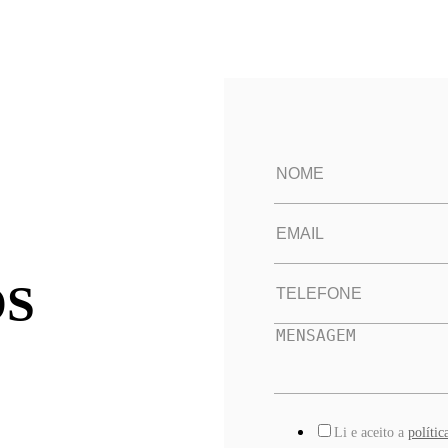
OS
Li e aceito a
polític