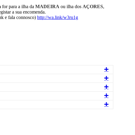
a
for para a ilha da
MADEIRA
ou ilha dos
AÇORES
,
tar a sua encomenda.
k e fala connosco)
http://wa.link/w3ru1g
Expandir
Expandir
Expandir
Expandir
Expandir