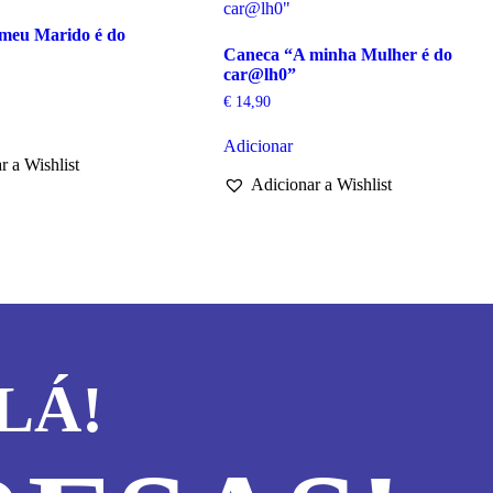
meu Marido é do
Caneca “A minha Mulher é do
car@lh0”
€
14,90
Adicionar
r a Wishlist
Adicionar a Wishlist
LÁ!