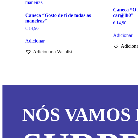
Caneca “O 
Caneca “Gosto de ti de todas as
car@lh0”
maneiras”
€
14,90
€
14,90
Adicionar
Adicionar
Adiciona
Adicionar a Wishlist
NÓS VAMOS 