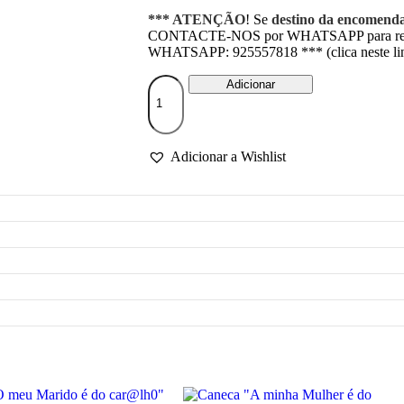
*** ATENÇÃO
! Se
destino da encomend
CONTACTE-NOS por WHATSAPP para regis
WHATSAPP: 925557818 *** (clica neste lin
Quantidade
Adicionar
de
Caneca
"A
minha
Adicionar a Wishlist
Namorada
é
do
car@lh0"