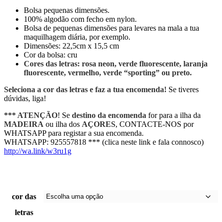
Bolsa pequenas dimensões.
100% algodão com fecho em nylon.
Bolsa de pequenas dimensões para levares na mala a tua
maquilhagem diária, por exemplo.
Dimensões: 22,5cm x 15,5 cm
Cor da bolsa: cru
Cores das letras: rosa neon, verde fluorescente, laranja
fluorescente, vermelho, verde “sporting” ou preto.
Seleciona a cor das letras e faz a tua encomenda!
Se tiveres
dúvidas, liga!
*** ATENÇÃO
! Se
destino da encomenda
for para a ilha da
MADEIRA
ou ilha dos
AÇORES
, CONTACTE-NOS por
WHATSAPP para registar a sua encomenda.
WHATSAPP: 925557818 *** (clica neste link e fala connosco)
http://wa.link/w3ru1g
cor das
letras