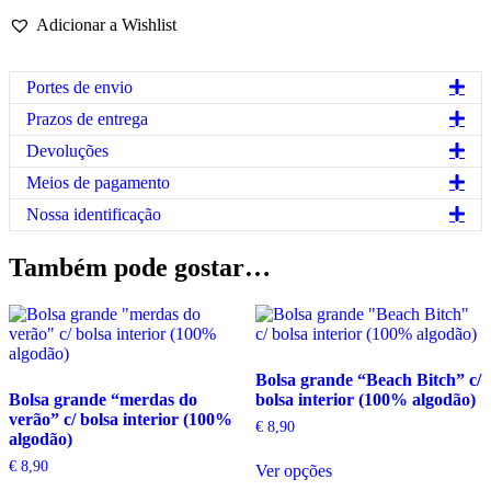
"merdas
Adicionar a Wishlist
de
verão"
(100%
Exp
Portes de envio
algodão)
Exp
Prazos de entrega
Exp
Devoluções
Exp
Meios de pagamento
Exp
Nossa identificação
Também pode gostar…
Bolsa grande “Beach Bitch” c/
Bolsa grande “merdas do
bolsa interior (100% algodão)
verão” c/ bolsa interior (100%
€
8,90
algodão)
This
€
8,90
Ver opções
product