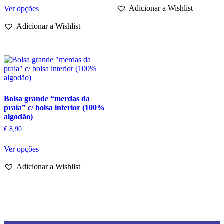
This
has
Adicionar a Wishlist
Ver opções
product
multiple
has
variants.
Adicionar a Wishlist
multiple
The
variants.
options
The
may
options
be
may
chosen
be
on
chosen
the
on
product
Bolsa grande “merdas da
the
page
praia” c/ bolsa interior (100%
product
algodão)
page
€
8,90
This
Ver opções
product
has
Adicionar a Wishlist
multiple
variants.
The
options
may
be
chosen