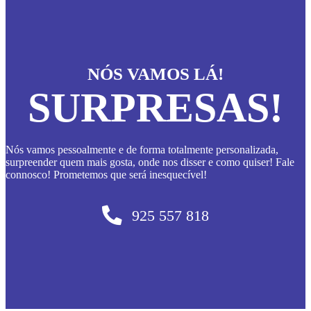
on
the
product
page
NÓS VAMOS LÁ!
SURPRESAS!
Nós vamos pessoalmente e de forma totalmente personalizada,
surpreender quem mais gosta, onde nos disser e como quiser! Fale
connosco! Prometemos que será inesquecível!
925 557 818