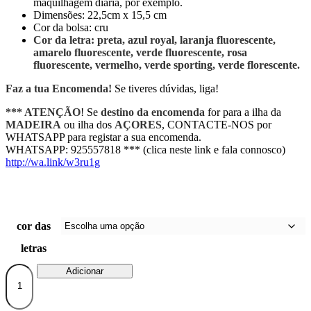
maquilhagem diária, por exemplo.
Dimensões: 22,5cm x 15,5 cm
Cor da bolsa: cru
Cor da letra: preta, azul royal, laranja fluorescente,
amarelo fluorescente, verde fluorescente, rosa
fluorescente, vermelho, verde sporting, verde florescente.
Faz a tua Encomenda!
Se tiveres dúvidas, liga!
*** ATENÇÃO
! Se
destino da encomenda
for para a ilha da
MADEIRA
ou ilha dos
AÇORES
, CONTACTE-NOS por
WHATSAPP para registar a sua encomenda.
WHATSAPP: 925557818 *** (clica neste link e fala connosco)
http://wa.link/w3ru1g
cor das
letras
Quantidade
Adicionar
de
Bolsa
média