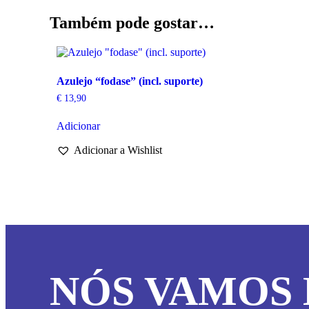
Também pode gostar…
Azulejo “fodase” (incl. suporte)
€
13,90
Adicionar
Adicionar a Wishlist
NÓS VAMOS 