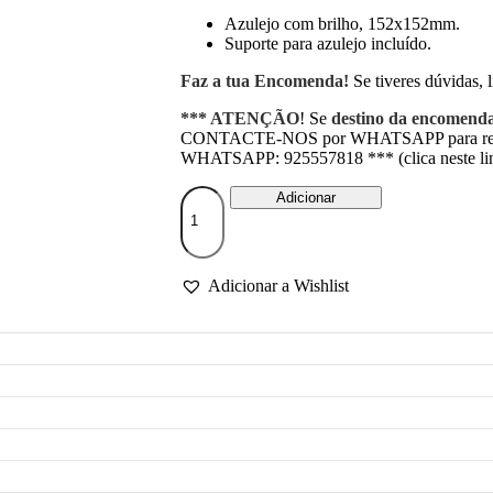
Azulejo com brilho, 152x152mm.
Suporte para azulejo incluído.
Faz a tua Encomenda!
Se tiveres dúvidas, l
*** ATENÇÃO
! Se
destino da encomend
CONTACTE-NOS por WHATSAPP para regis
WHATSAPP: 925557818 *** (clica neste lin
Quantidade
Adicionar
de
Azulejo
"aqui
não
Adicionar a Wishlist
há
merdas"
(incl.
suporte)