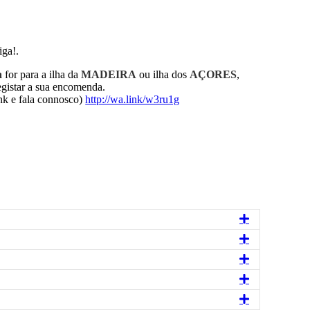
iga!.
a
for para a ilha da
MADEIRA
ou ilha dos
AÇORES
,
tar a sua encomenda.
k e fala connosco)
http://wa.link/w3ru1g
Expandir
Expandir
Expandir
Expandir
Expandir